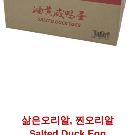
삶은오리알, 찐오리알
Salted Duck Egg