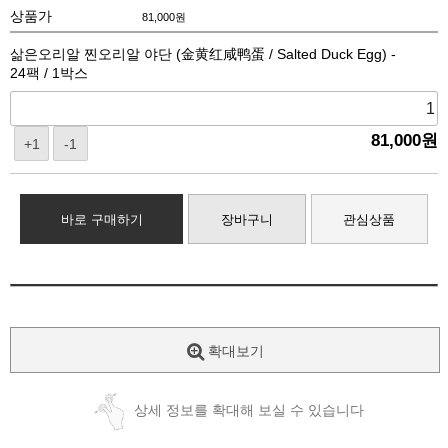
상품가
81,000
원
삶은오리알 찐오리알 야단 (金黄红咸鸭蛋 / Salted Duck Egg) -
24팩 / 1박스
81,000
원
+1
-1
바로 구매하기
장바구니
관심상품
확대보기
상세 정보를 확대해 보실 수 있습니다