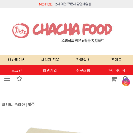
해바라기씨
사업자 전용
간장식초
조미료
로그인
회원가입
주문조회
마이페이지
오리알, 송화단 | 咸蛋