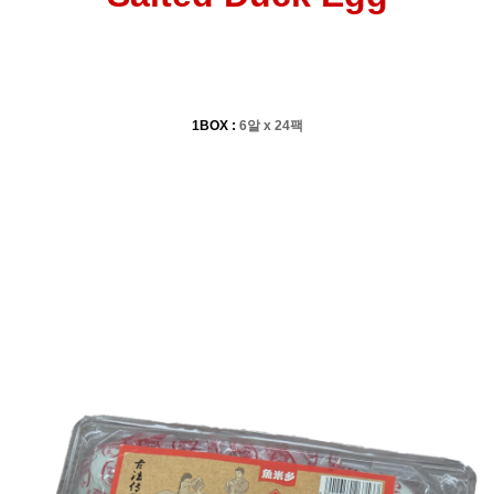
1BOX :
6알 x 24팩