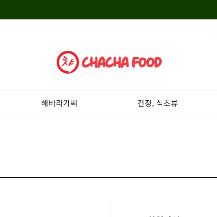
해바라기씨
간장, 식초류